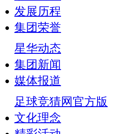
发展历程
集团荣誉
星华动态
集团新闻
媒体报道
足球竞猜网官方版
文化理念
精彩活动