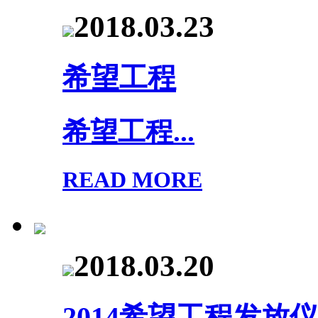
2018.03.23
希望工程
希望工程...
READ MORE
2018.03.20
2014希望工程发放