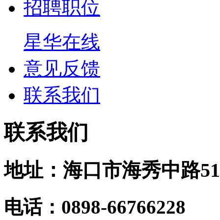
招聘职位
星华在线
意见反馈
联系我们
联系我们
地址：海口市海秀中路51
电话：0898-66766228