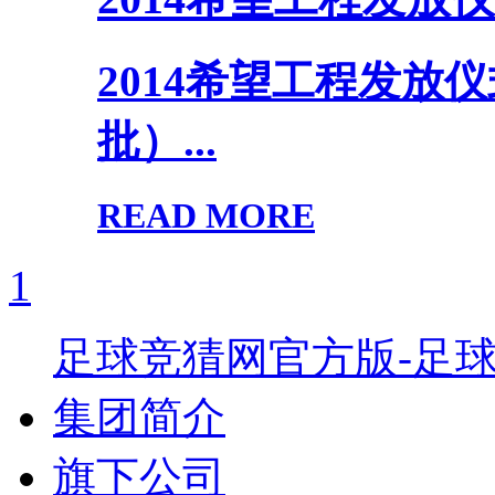
2014希望工程发放
批）...
READ MORE
1
足球竞猜网官方版-足
集团简介
旗下公司