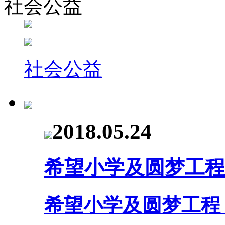
社会公益
社会公益
2018.05.24
希望小学及圆梦工程
希望小学及圆梦工程 希