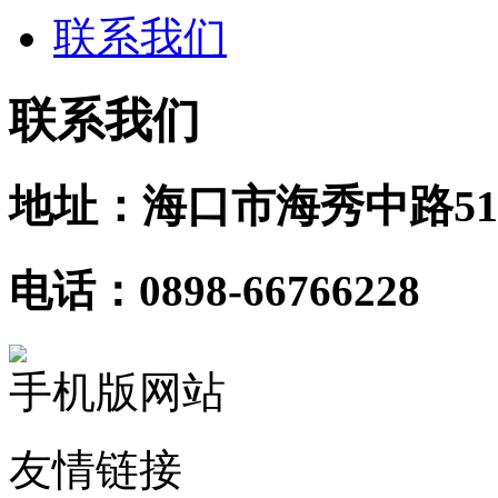
联系我们
联系我们
地址：海口市海秀中路51
电话：0898-66766228
手机版网站
友情链接