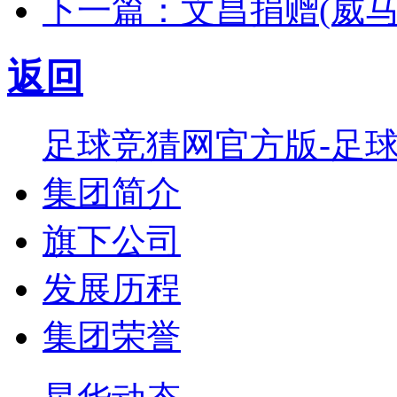
下一篇：文昌捐赠(威马
返回
足球竞猜网官方版-足
集团简介
旗下公司
发展历程
集团荣誉