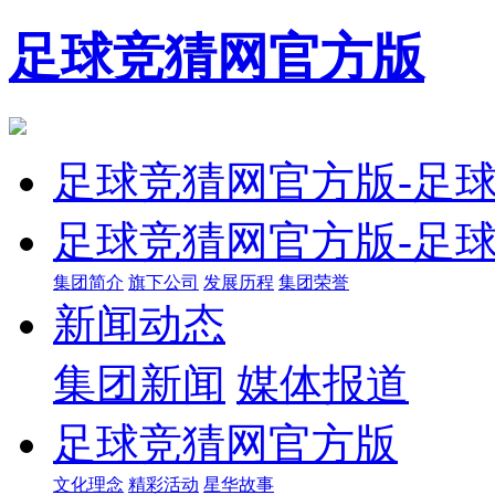
足球竞猜网官方版
足球竞猜网官方版-足
足球竞猜网官方版-足
集团简介
旗下公司
发展历程
集团荣誉
新闻动态
集团新闻
媒体报道
足球竞猜网官方版
文化理念
精彩活动
星华故事