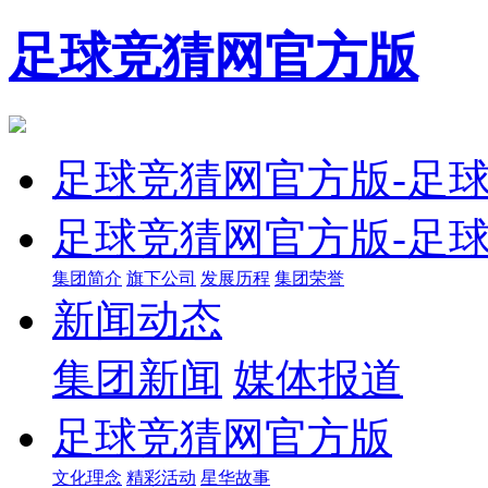
足球竞猜网官方版
足球竞猜网官方版-足
足球竞猜网官方版-足
集团简介
旗下公司
发展历程
集团荣誉
新闻动态
集团新闻
媒体报道
足球竞猜网官方版
文化理念
精彩活动
星华故事