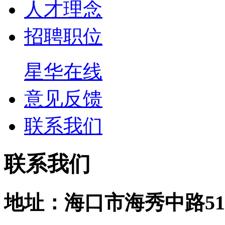
人才理念
招聘职位
星华在线
意见反馈
联系我们
联系我们
地址：海口市海秀中路51