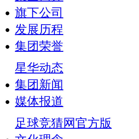
旗下公司
发展历程
集团荣誉
星华动态
集团新闻
媒体报道
足球竞猜网官方版