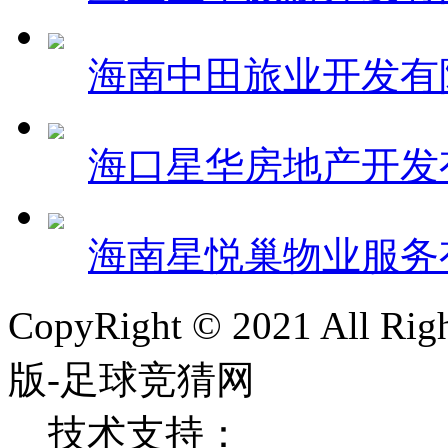
海南中田旅业开发有
海口星华房地产开发
海南星悦巢物业服务
CopyRight © 2021 All
版-足球竞猜网
技术支持：