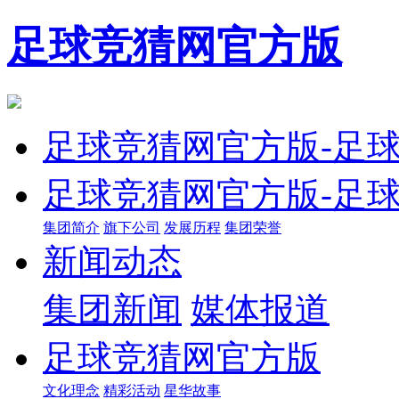
足球竞猜网官方版
足球竞猜网官方版-足
足球竞猜网官方版-足
集团简介
旗下公司
发展历程
集团荣誉
新闻动态
集团新闻
媒体报道
足球竞猜网官方版
文化理念
精彩活动
星华故事