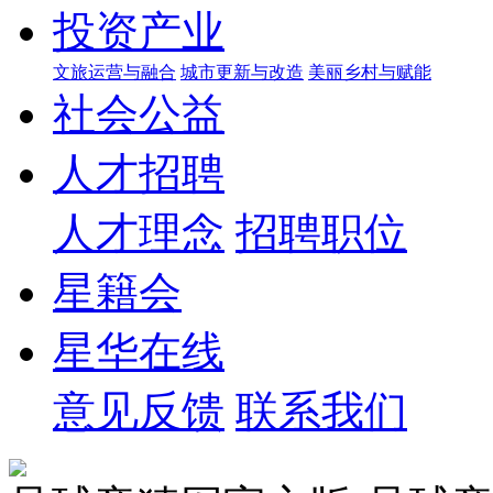
投资产业
文旅运营与融合
城市更新与改造
美丽乡村与赋能
社会公益
人才招聘
人才理念
招聘职位
星籍会
星华在线
意见反馈
联系我们