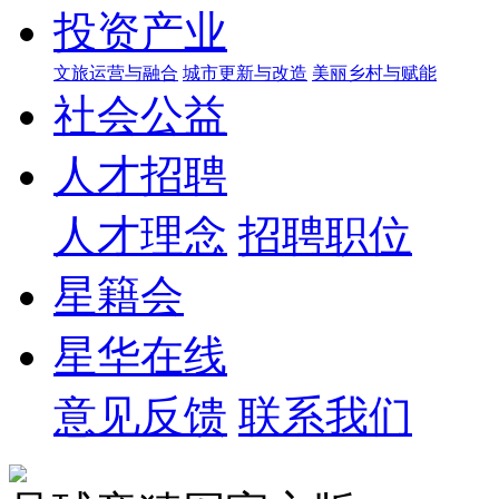
投资产业
文旅运营与融合
城市更新与改造
美丽乡村与赋能
社会公益
人才招聘
人才理念
招聘职位
星籍会
星华在线
意见反馈
联系我们