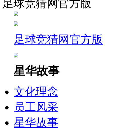
足球竞猜网官方版
足球竞猜网官方版
星华故事
文化理念
员工风采
星华故事