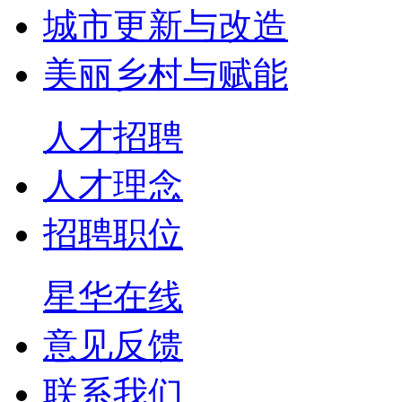
城市更新与改造
美丽乡村与赋能
人才招聘
人才理念
招聘职位
星华在线
意见反馈
联系我们