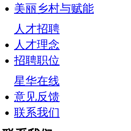
美丽乡村与赋能
人才招聘
人才理念
招聘职位
星华在线
意见反馈
联系我们