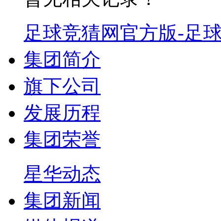
足球竞猜网官方版-足
集团简介
旗下公司
发展历程
集团荣誉
星华动态
集团新闻