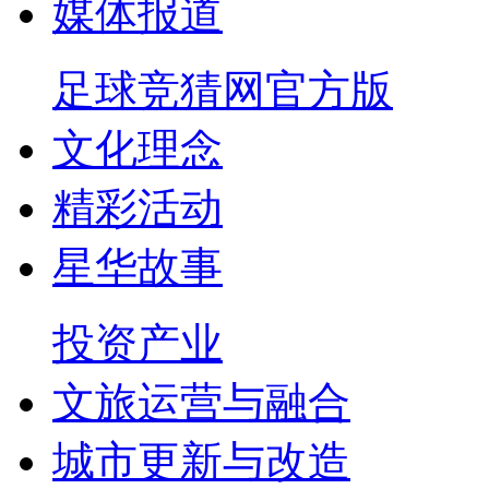
媒体报道
足球竞猜网官方版
文化理念
精彩活动
星华故事
投资产业
文旅运营与融合
城市更新与改造