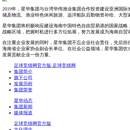
2019年，星华集团与台湾华伟渔业集团合作投资建设亚洲国
储及物流、渔业特色休闲旅游、远洋船队后勤物资补给、大型
星华集团将积极响应建设海南中国特色自由贸易港的国家战略
战略区域，把握时机进行多方位拓展，努力发展成为海南自贸
在注重企业发展的同时，星华集团不忘企业社会责任，先后担
海南省企业家协会副会长单位。在社会公益领域，星华集团饮
发展贡献企业一份力量。
足球竞猜网官方版-足球竞猜网
集团简介
旗下公司
发展历程
集团荣誉
星华动态
集团新闻
媒体报道
足球竞猜网官方版
文化理念