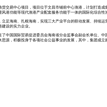
际渔货交易中心项目，项目位于文昌市铺前中心渔港，计划打造
避风港功能等现代渔港产业配套服务功能于一体的国际化综合性
，立足海南、扎根海南，实现三大产业平台的联动发展、持续运营
港建设的实力企业。
任了中国国际贸易促进委员会海南省分会监事会副会长单位、中
水思源，积极投身于各项社会公益事业的发展，其中，集团成立励