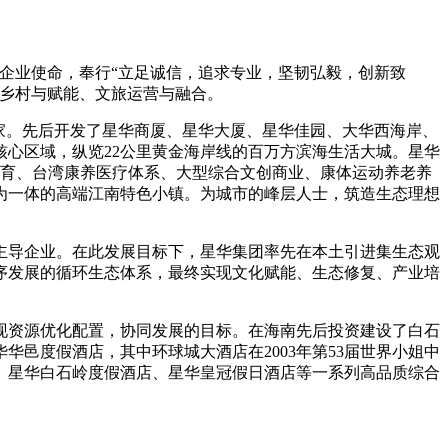
的企业使命，奉行“立足诚信，追求专业，坚韧弘毅，创新致
丽乡村与赋能、文旅运营与融合。
家。先后开发了星华商厦、星华大厦、星华佳园、大华西海岸、
心区域，纵览22公里黄金海岸线的百万方滨海生活大城。星华
式教育、台湾康养医疗体系、大型综合文创商业、康体运动养老养
娱为一体的高端江南特色小镇。为城市的峰层人士，筑造生态理想
主导企业。在此发展目标下，星华集团率先在本土引进集生态观
序发展的循环生态体系，最终实现文化赋能、生态修复、产业培
现资源优化配置，协同发展的目标。在海南先后投资建设了白石
邑度假酒店，其中环球城大酒店在2003年第53届世界小姐中
、星华白石岭度假酒店、星华皇冠假日酒店等一系列高品质综合