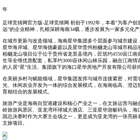
年
足球竞猜网官方版-足球竞猜网 初创于1992年，本着"为客
远”的企业精神，扎根深耕海南34载，逐步发展为一家多元化
在城市更新与改造领域，海南星华集团多个层面参与城市建设
星华海岸城、星华海德豪庭以及星华贵州柏樾龙山等城市精品
柏樾龙山项目位于位于贵州省龙里县境内，匠筑约4550亩江
生等全维优质配套，私享约3000亩休闲山林乐园，融合江南
的人居“星”生活。集团旗下的海口星华房地产开发有限公司获得
在美丽乡村与赋能领域，星华集团发挥与城市连接紧密，对需
光、休闲农业开发为一体的综合发展模式，在海南临高、澄迈
育相结合的发展模式。
旅游产业是海南自贸港建设和核心产业之一，在文旅运营与融
岭旅游风景区、亚龙湾环球城大酒店、三亚星华游艇码头，海口
国总决赛时作为大赛主会场之一，更是成为亚龙湾的一张亮丽
文旅项目。