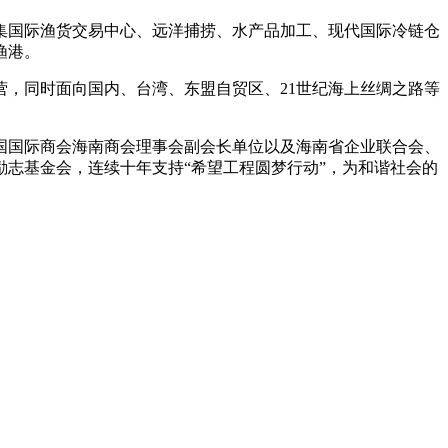
成集国际渔货交易中心、远洋捕捞、水产品加工、现代国际冷链仓
渔港。
，同时面向国内、台湾、东盟自贸区、21世纪海上丝绸之路等
国国际商会海南商会理事会副会长单位以及海南省企业联合会、
志基金会，连续十年支持“希望工程圆梦行动”，为和谐社会的