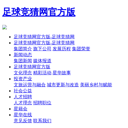
足球竞猜网官方版
足球竞猜网官方版-足球竞猜网
足球竞猜网官方版-足球竞猜网
集团简介
旗下公司
发展历程
集团荣誉
新闻动态
集团新闻
媒体报道
足球竞猜网官方版
文化理念
精彩活动
星华故事
投资产业
文旅运营与融合
城市更新与改造
美丽乡村与赋能
社会公益
人才招聘
人才理念
招聘职位
星籍会
星华在线
意见反馈
联系我们