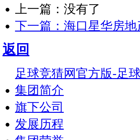
上一篇：没有了
下一篇：海口星华房地
返回
足球竞猜网官方版-足
集团简介
旗下公司
发展历程