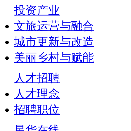
投资产业
文旅运营与融合
城市更新与改造
美丽乡村与赋能
人才招聘
人才理念
招聘职位
星华在线