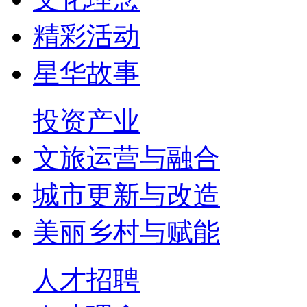
精彩活动
星华故事
投资产业
文旅运营与融合
城市更新与改造
美丽乡村与赋能
人才招聘