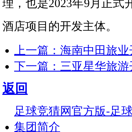
理，也是2023年9月正
酒店项目的开发主体。
上一篇：海南中田旅业
下一篇：三亚星华旅游
返回
足球竞猜网官方版-足
集团简介