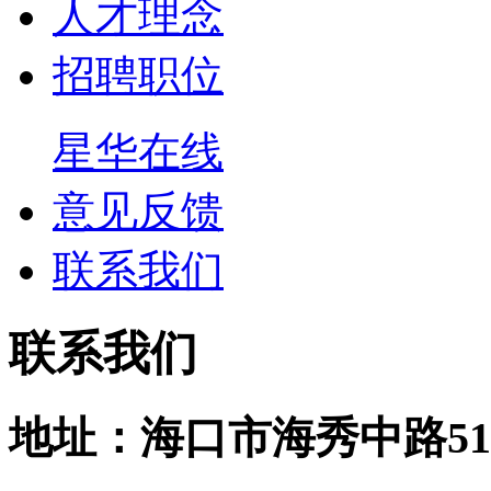
人才理念
招聘职位
星华在线
意见反馈
联系我们
联系我们
地址：海口市海秀中路51