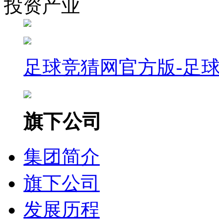
投资产业
足球竞猜网官方版-足
旗下公司
集团简介
旗下公司
发展历程