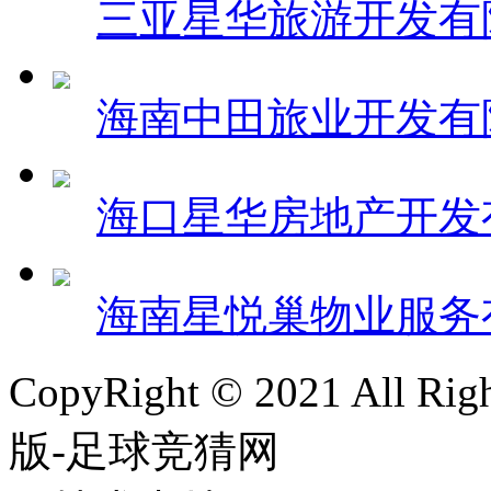
三亚星华旅游开发有
海南中田旅业开发有
海口星华房地产开发
海南星悦巢物业服务
CopyRight © 2021 All
版-足球竞猜网