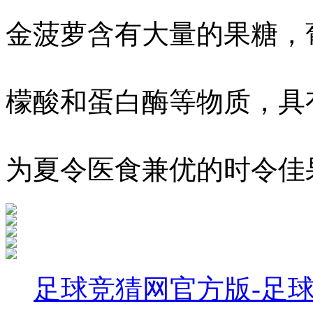
金菠萝含有大量的果糖，
檬酸和蛋白酶等物质，具
为夏令医食兼优的时令佳
足球竞猜网官方版-足