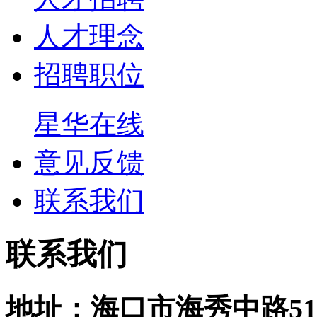
人才理念
招聘职位
星华在线
意见反馈
联系我们
联系我们
地址：海口市海秀中路51