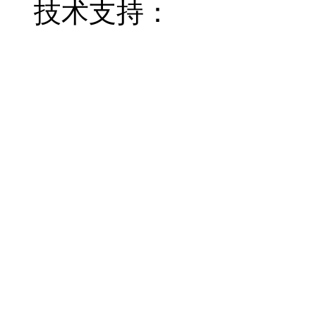
技术支持：