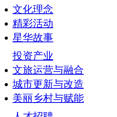
文化理念
精彩活动
星华故事
投资产业
文旅运营与融合
城市更新与改造
美丽乡村与赋能
人才招聘