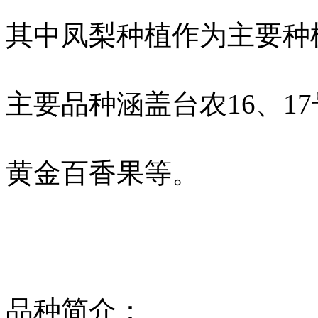
其中凤梨种植作为主要种
主要品种涵盖台农16、1
黄金百香果
等。
品种简介：