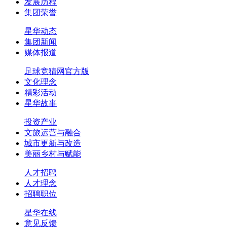
发展历程
集团荣誉
星华动态
集团新闻
媒体报道
足球竞猜网官方版
文化理念
精彩活动
星华故事
投资产业
文旅运营与融合
城市更新与改造
美丽乡村与赋能
人才招聘
人才理念
招聘职位
星华在线
意见反馈