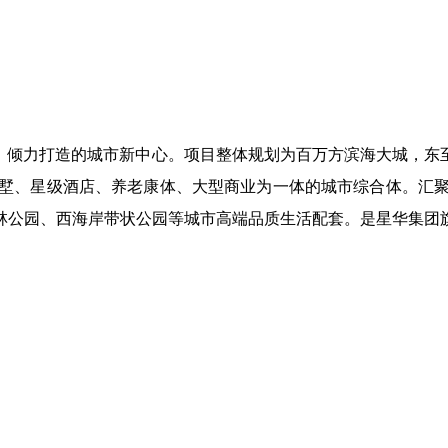
、倾力打造的城市新中心。项目整体规划为百万方滨海大城，东
墅、星级酒店、养老康体、大型商业为一体的城市综合体。汇
林公园、西海岸带状公园等城市高端品质生活配套。是星华集团