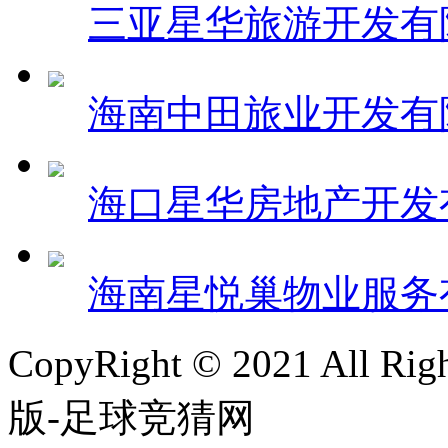
三亚星华旅游开发有
海南中田旅业开发有
海口星华房地产开发
海南星悦巢物业服务
CopyRight © 2021 All
版-足球竞猜网