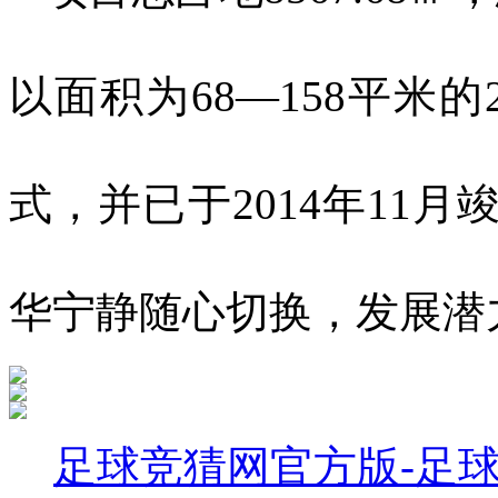
以面积为68—158平米
式，并已于2014年11
华宁静随心切换，发展潜
足球竞猜网官方版-足