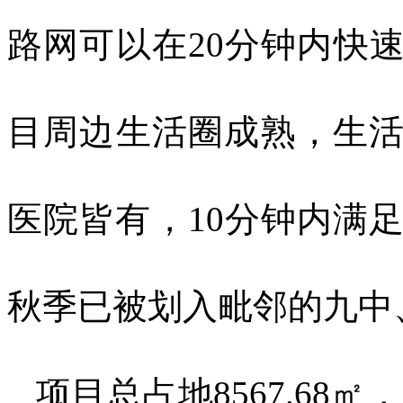
路网可以在20分钟内快
目周边生活圈成熟，生
医院皆有，10分钟内满足
秋季已被划入毗邻的九中
项目总占地8567.68㎡，