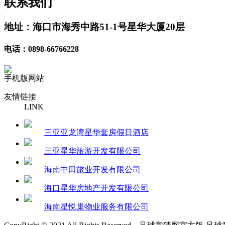
联系我们
地址：海口市海秀中路51-1号星华大厦20层
电话：0898-66766228
手机版网站
友情链接
LINK
三亚亚龙湾星华套房假日酒店
三亚星华旅游开发有限公司
海南中田旅业开发有限公司
海口星华房地产开发有限公司
海南星悦巢物业服务有限公司