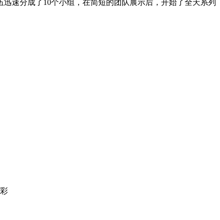
迅速分成了10个小组，在简短的团队展示后，开始了全天系列
彩