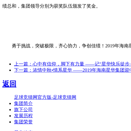
绩总和，集团领导分别为获奖队伍颁发了奖金。
勇于挑战，突破极限，齐心协力，争创佳绩！2019年海
上一篇：心中有信仰，脚下有力量 ——记“星华快乐徒步·
下一篇：浓情中秋•情系星华 ——2019年海南星华集团
返回
足球竞猜网官方版-足球竞猜网
集团简介
旗下公司
发展历程
集团荣誉