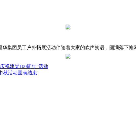
南星华集团员工户外拓展活动伴随着大家的欢声笑语，圆满落下帷
庆祝建党100周年”活动
迎中秋活动圆满结束