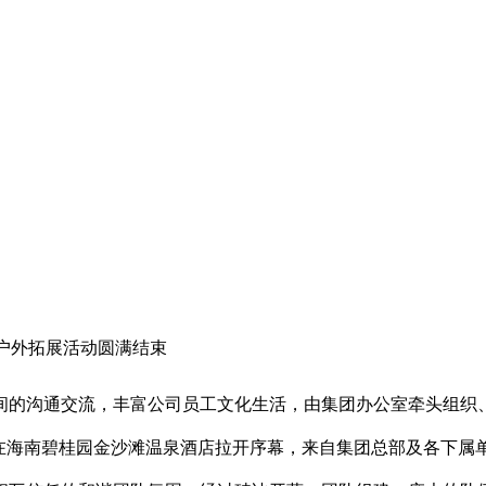
工户外拓展活动圆满结束
员工之间的沟通交流，丰富公司员工文化生活，由集团办公室牵头
在海南碧桂园金沙滩温泉酒店拉开序幕，来自集团总部及各下属单